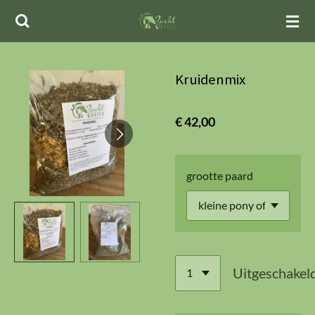
Ga
direct
naar
de
Kruidenmix
hoofdinhoud
€ 42,00
grootte paard
Uitgeschakel