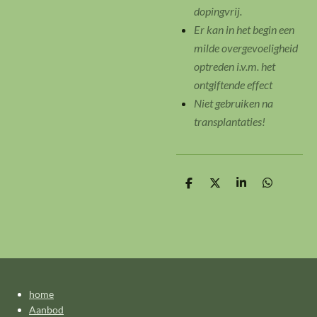
dopingvrij.
Er kan in het begin een
milde overgevoeligheid
optreden i.v.m. het
ontgiftende effect
Niet gebruiken na
transplantaties!
D
D
S
D
e
e
h
e
l
e
a
l
e
l
r
e
n
e
n
home
Aanbod