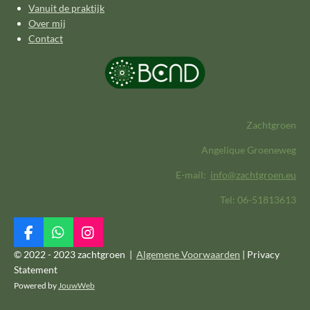
Vanuit de praktijk
Over mij
Contact
Zachtgroen
Angelique Groeneweg
E-mail:
info@zachtgroen.eu
Tel: 06-51813613
F
W
I
a
h
n
© 2022 - 2023 zachtgroen |
Algemene Voorwaarden
| Privacy
c
a
s
Statement
e
t
t
Powered by
JouwWeb
b
s
a
o
A
g