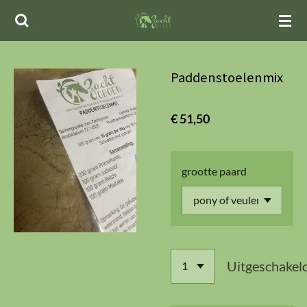
Ga
direct
naar
de
Paddenstoelenmix
hoofdinhoud
€ 51,50
grootte paard
Uitgeschakel