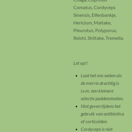
Comatus, Cordyceps
Sinensis, Elfenbankje,
Hericium, Maitake,
Pleurotus, Polyporus,
Reishi, Shiitake, Tremella.
Let op!!
Laat het ons weten als
de merrie drachtig is
i.v.m. een kleinere
selectie paddenstoelen.
Niet geven tijdens het
gebruik van antibiotica
of corticoïden.
Cordyceps is niet