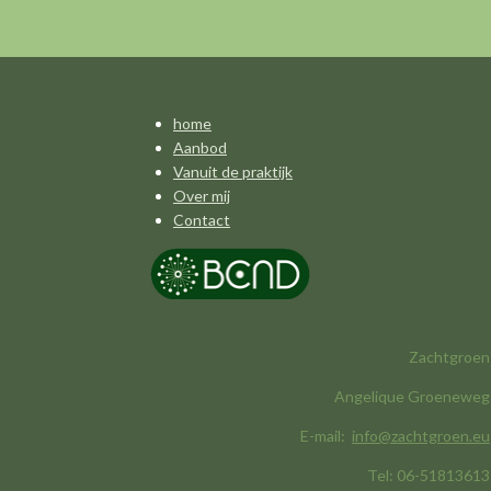
home
Aanbod
Vanuit de praktijk
Over mij
Contact
Zachtgroen
Angelique Groeneweg
E-mail:
info@zachtgroen.eu
Tel: 06-51813613