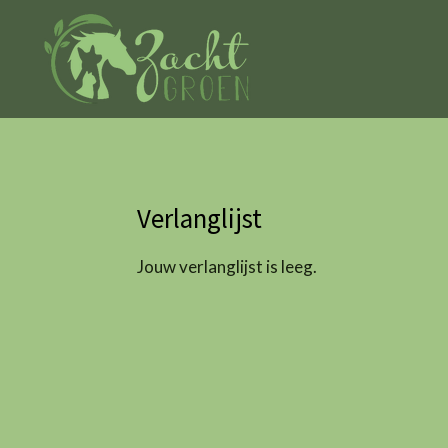
Ga
direct
naar
de
hoofdinhoud
Verlanglijst
Jouw verlanglijst is leeg.